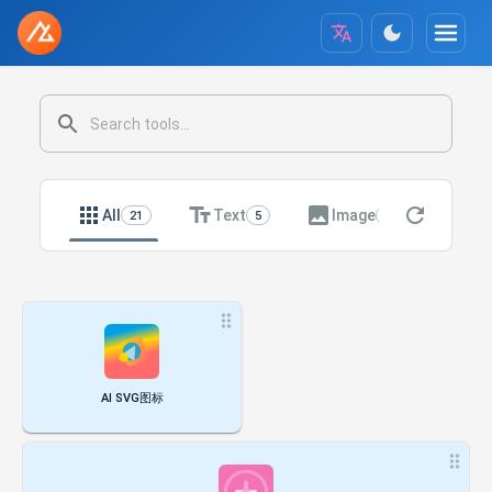
All
Text
Image
Crea
21
5
7
AI SVG图标